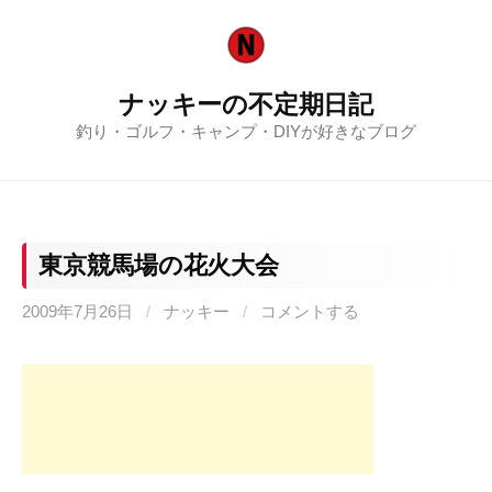
コ
ン
テ
ナッキーの不定期日記
ン
釣り・ゴルフ・キャンプ・DIYが好きなブログ
ツ
へ
ス
キ
ッ
東京競馬場の花火大会
プ
2009年7月26日
/
ナッキー
/
コメントする