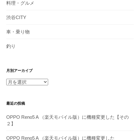
料理・グルメ
渋谷CITY
車・乗り物
釣り
月別アーカイブ
月
別
ア
最近の投稿
ー
カ
OPPO Reno5 A （楽天モバイル版）に機種変更した【その
イ
２】
ブ
OPPO Reno5 A （楽天モバイル版）に機種変更した