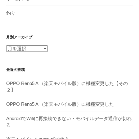
釣り
月別アーカイブ
月
別
ア
最近の投稿
ー
カ
OPPO Reno5 A （楽天モバイル版）に機種変更した【その
イ
２】
ブ
OPPO Reno5 A （楽天モバイル版）に機種変更した
AndroidでWifiに再接続できない・モバイルデータ通信が切れ
る