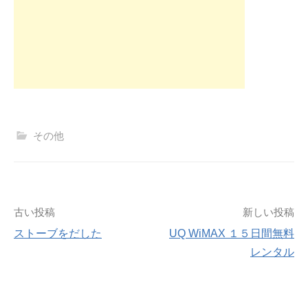
その他
投
古い投稿
新しい投稿
ストーブをだした
UQ WiMAX １５日間無料
稿
レンタル
ナ