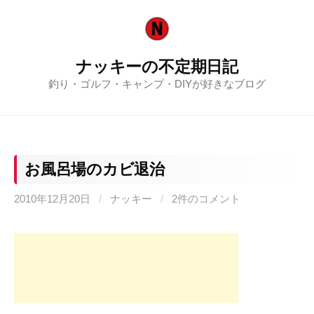
コ
ン
テ
ナッキーの不定期日記
ン
釣り・ゴルフ・キャンプ・DIYが好きなブログ
ツ
へ
ス
キ
ッ
お風呂場のカビ退治
プ
2010年12月20日
/
ナッキー
/
2件のコメント