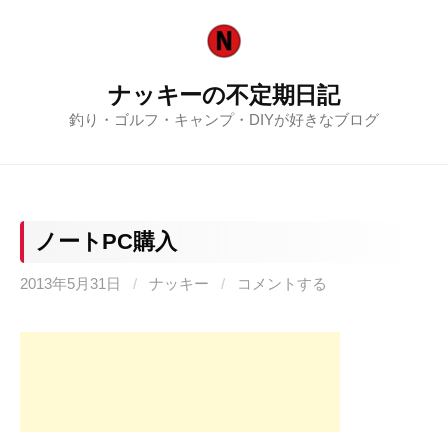
コ
ン
テ
ナッキーの不定期日記
ン
釣り・ゴルフ・キャンプ・DIYが好きなブログ
ツ
へ
ス
キ
ッ
ノートPC購入
プ
2013年5月31日
/
ナッキー
/
コメントする