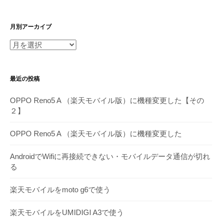
月別アーカイブ
月
別
ア
最近の投稿
ー
カ
OPPO Reno5 A （楽天モバイル版）に機種変更した【その
イ
２】
ブ
OPPO Reno5 A （楽天モバイル版）に機種変更した
AndroidでWifiに再接続できない・モバイルデータ通信が切れ
る
楽天モバイルをmoto g6で使う
楽天モバイルをUMIDIGI A3で使う