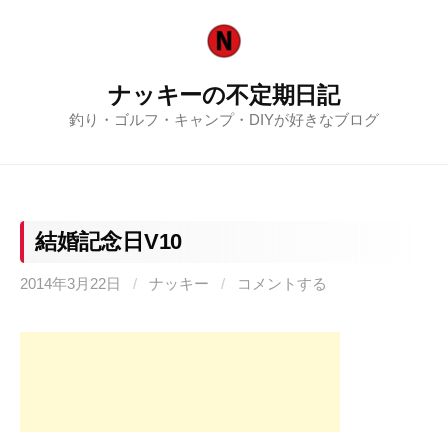
コ
ン
テ
ナッキーの不定期日記
ン
釣り・ゴルフ・キャンプ・DIYが好きなブログ
ツ
へ
ス
キ
ッ
結婚記念日V10
プ
2014年3月22日
/
ナッキー
/
コメントする