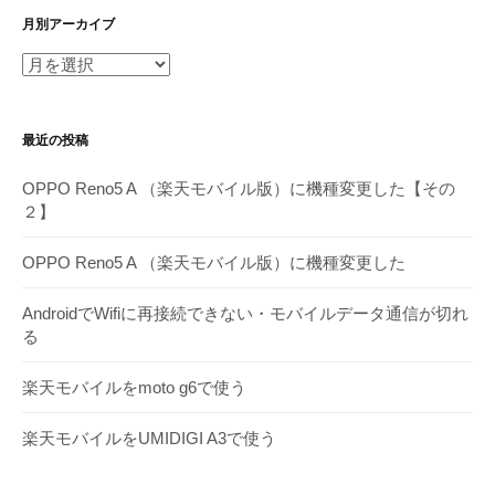
月別アーカイブ
月
別
ア
最近の投稿
ー
カ
OPPO Reno5 A （楽天モバイル版）に機種変更した【その
イ
２】
ブ
OPPO Reno5 A （楽天モバイル版）に機種変更した
AndroidでWifiに再接続できない・モバイルデータ通信が切れ
る
楽天モバイルをmoto g6で使う
楽天モバイルをUMIDIGI A3で使う