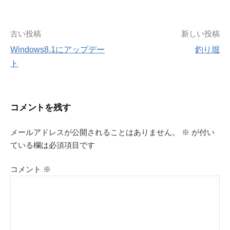
投
古い投稿
新しい投稿
Windows8.1にアップデー
釣り堀
稿
ト
ナ
ビ
コメントを残す
ゲ
メールアドレスが公開されることはありません。
※
が付い
ている欄は必須項目です
ー
シ
コメント
※
ョ
ン