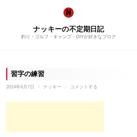
コ
ン
テ
ナッキーの不定期日記
ン
釣り・ゴルフ・キャンプ・DIYが好きなブログ
ツ
へ
ス
キ
ッ
習字の練習
プ
2014年6月7日
/
ナッキー
/
コメントする