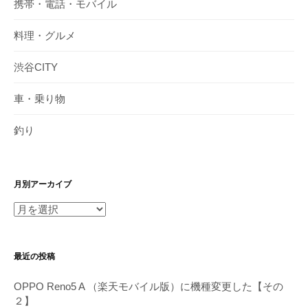
携帯・電話・モバイル
料理・グルメ
渋谷CITY
車・乗り物
釣り
月別アーカイブ
月
別
ア
最近の投稿
ー
カ
OPPO Reno5 A （楽天モバイル版）に機種変更した【その
イ
２】
ブ