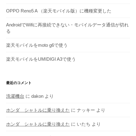
OPPO Reno5 A （楽天モバイル版）に機種変更した
AndroidでWifiに再接続できない・モバイルデータ通信が切れ
る
楽天モバイルをmoto g6で使う
楽天モバイルをUMIDIGI A3で使う
最近のコメント
洗濯機台
に
dakon
より
ホンダ シャトルに乗り換えた
に
ナッキー
より
ホンダ シャトルに乗り換えた
に
いたち
より