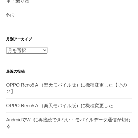
車・乗り物
釣り
月別アーカイブ
月
別
ア
最近の投稿
ー
カ
OPPO Reno5 A （楽天モバイル版）に機種変更した【その
イ
２】
ブ
OPPO Reno5 A （楽天モバイル版）に機種変更した
AndroidでWifiに再接続できない・モバイルデータ通信が切れ
る