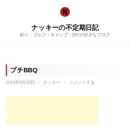
コ
ン
テ
ナッキーの不定期日記
ン
釣り・ゴルフ・キャンプ・DIYが好きなブログ
ツ
へ
ス
キ
ッ
プチBBQ
プ
2014年6月29日
/
ナッキー
/
コメントする