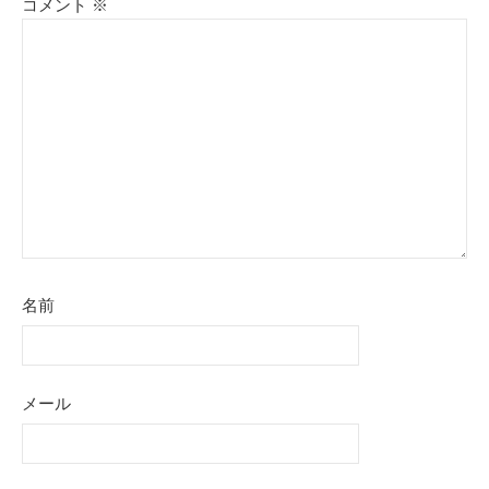
シ
コメント
※
ョ
ン
名前
メール