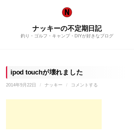
コ
ン
テ
ナッキーの不定期日記
ン
釣り・ゴルフ・キャンプ・DIYが好きなブログ
ツ
へ
ス
キ
ッ
ipod touchが壊れました
プ
2014年9月22日
/
ナッキー
/
コメントする