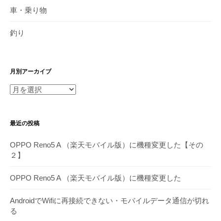
車・乗り物
釣り
月別アーカイブ
月
別
ア
最近の投稿
ー
カ
OPPO Reno5 A （楽天モバイル版）に機種変更した【その
イ
２】
ブ
OPPO Reno5 A （楽天モバイル版）に機種変更した
AndroidでWifiに再接続できない・モバイルデータ通信が切れ
る