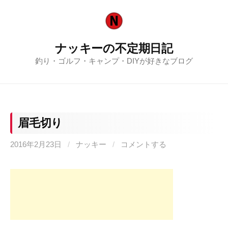
コ
ン
テ
ナッキーの不定期日記
ン
釣り・ゴルフ・キャンプ・DIYが好きなブログ
ツ
へ
ス
キ
ッ
眉毛切り
プ
2016年2月23日
/
ナッキー
/
コメントする