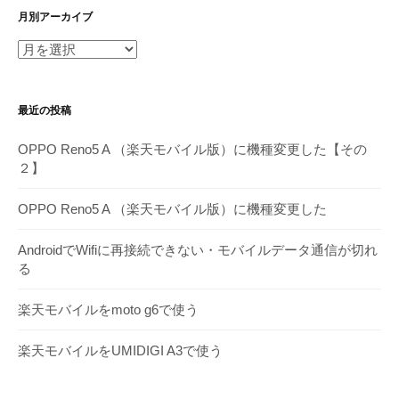
月別アーカイブ
月
別
ア
最近の投稿
ー
カ
OPPO Reno5 A （楽天モバイル版）に機種変更した【その
イ
２】
ブ
OPPO Reno5 A （楽天モバイル版）に機種変更した
AndroidでWifiに再接続できない・モバイルデータ通信が切れ
る
楽天モバイルをmoto g6で使う
楽天モバイルをUMIDIGI A3で使う