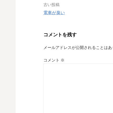
投
古い投稿
電車が臭い
稿
ナ
コメントを残す
ビ
メールアドレスが公開されることはあ
ゲ
コメント
※
ー
シ
ョ
ン