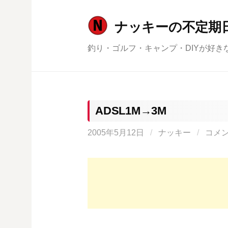
コ
ン
ナッキーの不定期
テ
釣り・ゴルフ・キャンプ・DIYが好き
ン
ツ
へ
ス
キ
ADSL1M→3M
ッ
2005年5月12日
/
ナッキー
/
コメ
プ