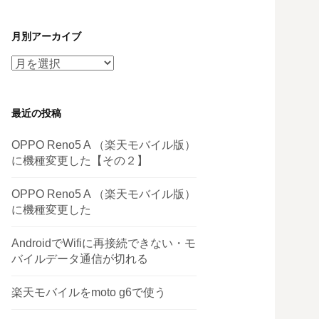
月別アーカイブ
月
別
ア
最近の投稿
ー
カ
OPPO Reno5 A （楽天モバイル版）
イ
に機種変更した【その２】
ブ
OPPO Reno5 A （楽天モバイル版）
に機種変更した
AndroidでWifiに再接続できない・モ
バイルデータ通信が切れる
楽天モバイルをmoto g6で使う