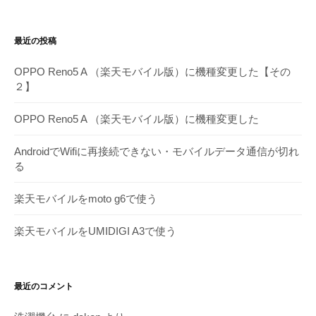
別
ア
最近の投稿
ー
カ
OPPO Reno5 A （楽天モバイル版）に機種変更した【その
イ
２】
ブ
OPPO Reno5 A （楽天モバイル版）に機種変更した
AndroidでWifiに再接続できない・モバイルデータ通信が切れ
る
楽天モバイルをmoto g6で使う
楽天モバイルをUMIDIGI A3で使う
最近のコメント