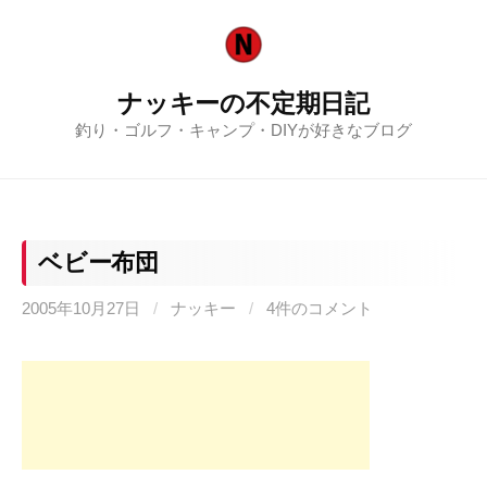
コ
ン
テ
ナッキーの不定期日記
ン
釣り・ゴルフ・キャンプ・DIYが好きなブログ
ツ
へ
ス
キ
ッ
ベビー布団
プ
2005年10月27日
/
ナッキー
/
4件のコメント