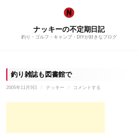
コ
ン
テ
ナッキーの不定期日記
ン
釣り・ゴルフ・キャンプ・DIYが好きなブログ
ツ
へ
ス
キ
ッ
釣り雑誌も図書館で
プ
2005年11月9日
/
ナッキー
/
コメントする