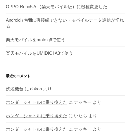
OPPO Reno5 A （楽天モバイル版）に機種変更した
AndroidでWifiに再接続できない・モバイルデータ通信が切れ
る
楽天モバイルをmoto g6で使う
楽天モバイルをUMIDIGI A3で使う
最近のコメント
洗濯機台
に
dakon
より
ホンダ シャトルに乗り換えた
に
ナッキー
より
ホンダ シャトルに乗り換えた
に
いたち
より
ホンダ シャトルに乗り換えた
に
ナッキー
より