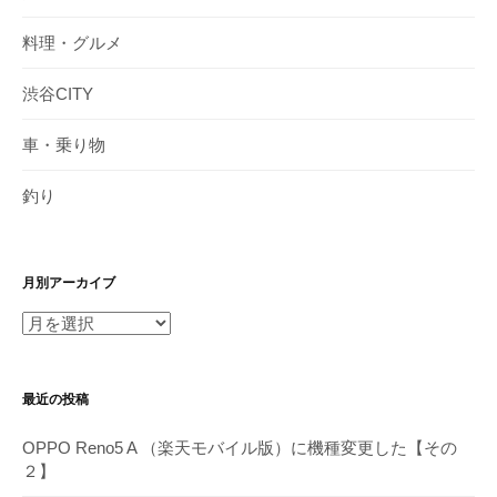
料理・グルメ
渋谷CITY
車・乗り物
釣り
月別アーカイブ
月
別
ア
最近の投稿
ー
カ
OPPO Reno5 A （楽天モバイル版）に機種変更した【その
イ
２】
ブ