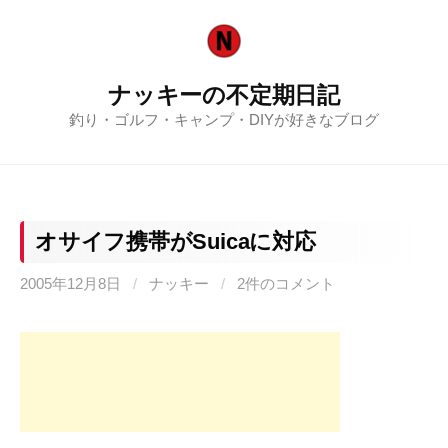
コ
ン
テ
ナッキーの不定期日記
ン
釣り・ゴルフ・キャンプ・DIYが好きなブログ
ツ
へ
ス
キ
ッ
オサイフ携帯がSuicaに対応
プ
2005年12月8日
/
ナッキー
/
2件のコメント