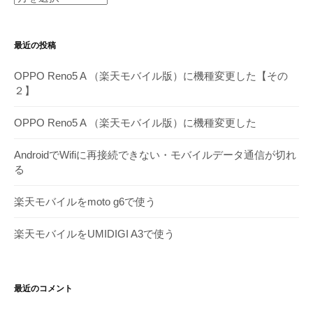
別
ア
最近の投稿
ー
カ
OPPO Reno5 A （楽天モバイル版）に機種変更した【その
イ
２】
ブ
OPPO Reno5 A （楽天モバイル版）に機種変更した
AndroidでWifiに再接続できない・モバイルデータ通信が切れ
る
楽天モバイルをmoto g6で使う
楽天モバイルをUMIDIGI A3で使う
最近のコメント