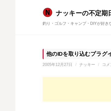
コ
ン
ナッキーの不定期
テ
釣り・ゴルフ・キャンプ・DIYが好き
ン
ツ
へ
ス
キ
他のIDを取り込むプラグ
ッ
2005年12月27日
/
ナッキー
/
コメ
プ