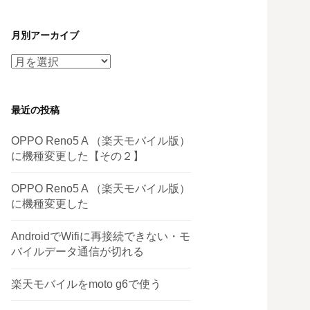
月別アーカイブ
月
別
ア
最近の投稿
ー
カ
OPPO Reno5 A （楽天モバイル版）
イ
に機種変更した【その２】
ブ
OPPO Reno5 A （楽天モバイル版）
に機種変更した
AndroidでWifiに再接続できない・モ
バイルデータ通信が切れる
楽天モバイルをmoto g6で使う