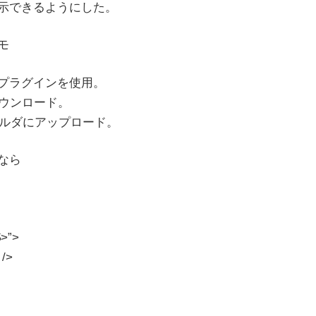
示できるようにした。
モ
むプラグインを使用。
 をダウンロード。
insフォルダにアップロード。
なら
$>”>
 />