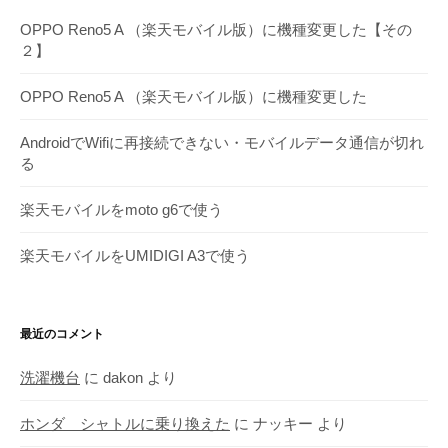
カ
OPPO Reno5 A （楽天モバイル版）に機種変更した【その
イ
２】
ブ
OPPO Reno5 A （楽天モバイル版）に機種変更した
AndroidでWifiに再接続できない・モバイルデータ通信が切れ
る
楽天モバイルをmoto g6で使う
楽天モバイルをUMIDIGI A3で使う
最近のコメント
洗濯機台
に
dakon
より
ホンダ シャトルに乗り換えた
に
ナッキー
より