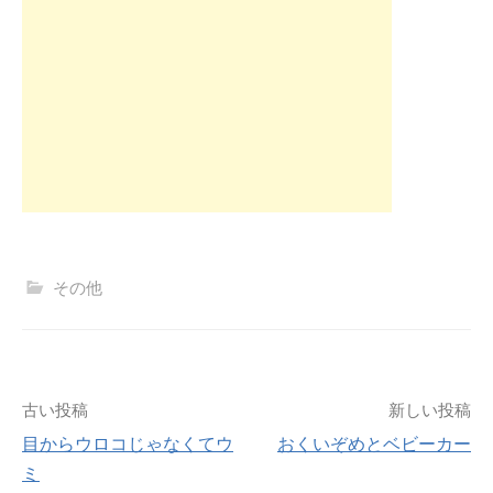
その他
投
古い投稿
新しい投稿
目からウロコじゃなくてウ
おくいぞめとベビーカー
稿
ミ