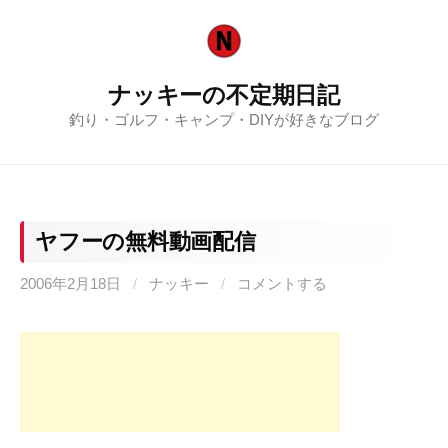
コ
ン
テ
ナッキーの不定期日記
ン
釣り・ゴルフ・キャンプ・DIYが好きなブログ
ツ
へ
ス
キ
ッ
ヤフーの無料動画配信
プ
2006年2月18日
/
ナッキー
/
コメントする