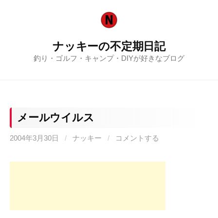
コ
ン
テ
ナッキーの不定期日記
ン
釣り・ゴルフ・キャンプ・DIYが好きなブログ
ツ
へ
ス
キ
ッ
メールウイルス
プ
2004年3月30日
/
ナッキー
/
コメントする