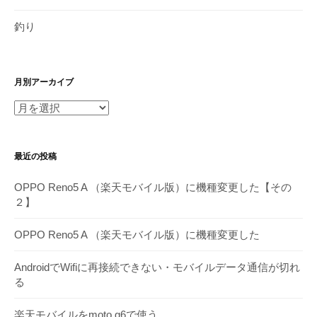
釣り
月別アーカイブ
月
別
ア
最近の投稿
ー
カ
OPPO Reno5 A （楽天モバイル版）に機種変更した【その
イ
２】
ブ
OPPO Reno5 A （楽天モバイル版）に機種変更した
AndroidでWifiに再接続できない・モバイルデータ通信が切れ
る
楽天モバイルをmoto g6で使う