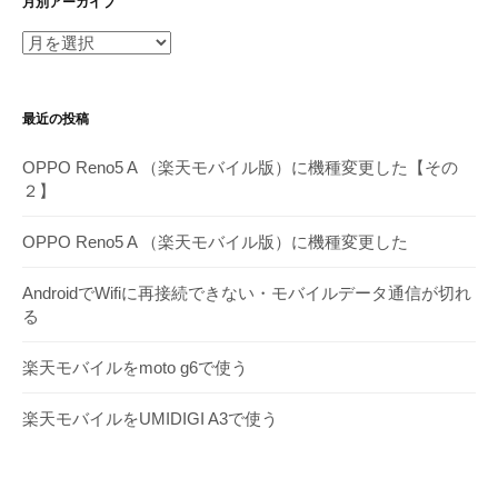
月別アーカイブ
月
別
ア
最近の投稿
ー
カ
OPPO Reno5 A （楽天モバイル版）に機種変更した【その
イ
２】
ブ
OPPO Reno5 A （楽天モバイル版）に機種変更した
AndroidでWifiに再接続できない・モバイルデータ通信が切れ
る
楽天モバイルをmoto g6で使う
楽天モバイルをUMIDIGI A3で使う