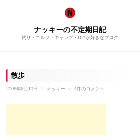
コ
ン
テ
ナッキーの不定期日記
ン
釣り・ゴルフ・キャンプ・DIYが好きなブログ
ツ
へ
ス
キ
ッ
散歩
プ
2006年8月10日
/
ナッキー
/
4件のコメント