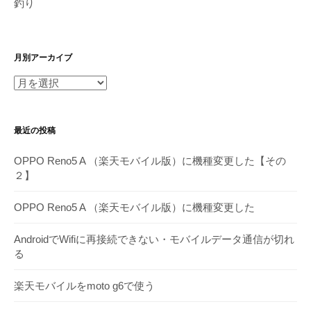
釣り
月別アーカイブ
月
別
ア
最近の投稿
ー
カ
OPPO Reno5 A （楽天モバイル版）に機種変更した【その
イ
２】
ブ
OPPO Reno5 A （楽天モバイル版）に機種変更した
AndroidでWifiに再接続できない・モバイルデータ通信が切れ
る
楽天モバイルをmoto g6で使う