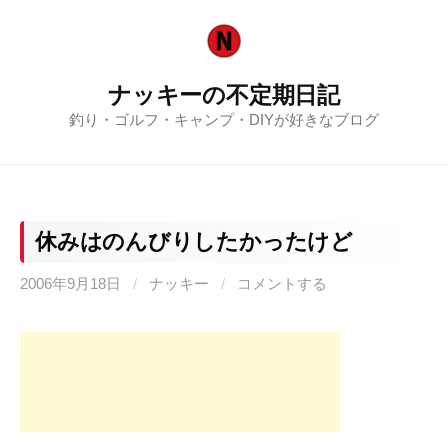
コ
ン
テ
ナッキーの不定期日記
ン
釣り・ゴルフ・キャンプ・DIYが好きなブログ
ツ
へ
ス
キ
ッ
休みはのんびりしたかったけど
プ
2006年9月18日
/
ナッキー
/
コメントする