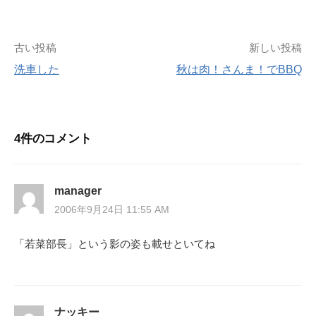
投
古い投稿
新しい投稿
洗車した
秋は肉！さんま！でBBQ
稿
ナ
4件のコメント
ビ
ゲ
manager
ー
2006年9月24日 11:55 AM
シ
「若菜部長」という影の姿も載せといてね
ョ
ン
ナッキー