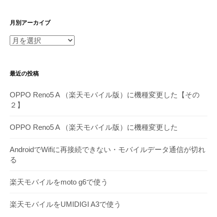
月別アーカイブ
月
別
ア
最近の投稿
ー
カ
OPPO Reno5 A （楽天モバイル版）に機種変更した【その
イ
２】
ブ
OPPO Reno5 A （楽天モバイル版）に機種変更した
AndroidでWifiに再接続できない・モバイルデータ通信が切れ
る
楽天モバイルをmoto g6で使う
楽天モバイルをUMIDIGI A3で使う