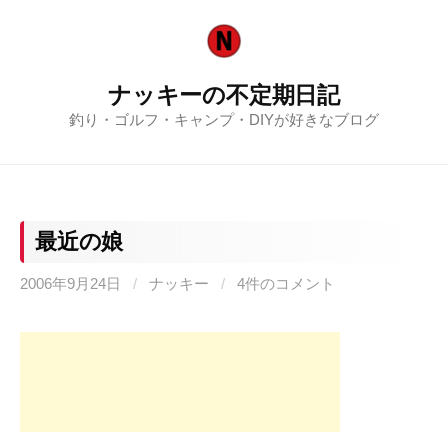
コ
ン
テ
ナッキーの不定期日記
ン
釣り・ゴルフ・キャンプ・DIYが好きなブログ
ツ
へ
ス
キ
ッ
最近の娘
プ
2006年9月24日
/
ナッキー
/
4件のコメント