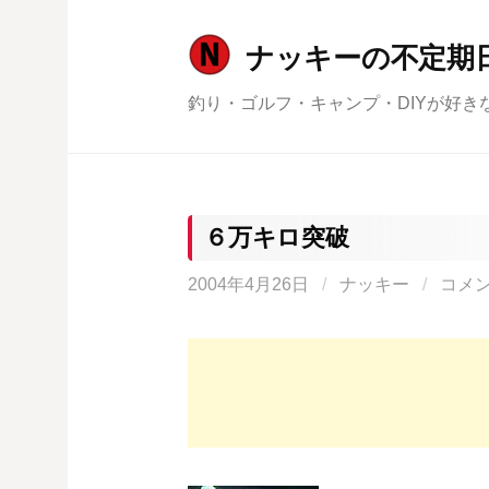
コ
ン
ナッキーの不定期
テ
釣り・ゴルフ・キャンプ・DIYが好き
ン
ツ
へ
ス
キ
６万キロ突破
ッ
2004年4月26日
/
ナッキー
/
コメ
プ