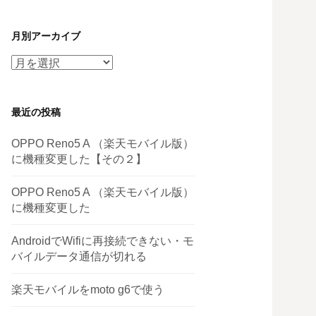
月別アーカイブ
月
別
ア
最近の投稿
ー
カ
OPPO Reno5 A （楽天モバイル版）
イ
に機種変更した【その２】
ブ
OPPO Reno5 A （楽天モバイル版）
に機種変更した
AndroidでWifiに再接続できない・モ
バイルデータ通信が切れる
楽天モバイルをmoto g6で使う