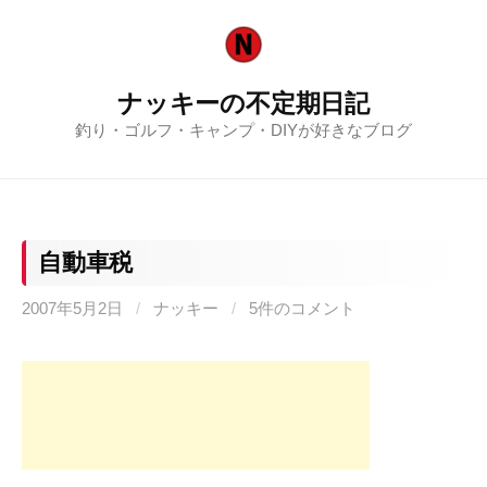
コ
ン
テ
ナッキーの不定期日記
ン
釣り・ゴルフ・キャンプ・DIYが好きなブログ
ツ
へ
ス
キ
ッ
自動車税
プ
2007年5月2日
/
ナッキー
/
5件のコメント