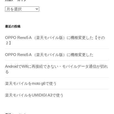
月
別
ア
最近の投稿
ー
カ
OPPO Reno5 A （楽天モバイル版）に機種変更した【その
イ
２】
ブ
OPPO Reno5 A （楽天モバイル版）に機種変更した
AndroidでWifiに再接続できない・モバイルデータ通信が切れ
る
楽天モバイルをmoto g6で使う
楽天モバイルをUMIDIGI A3で使う