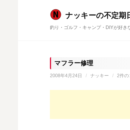
コ
ン
ナッキーの不定期
テ
釣り・ゴルフ・キャンプ・DIYが好き
ン
ツ
へ
ス
キ
マフラー修理
ッ
2008年4月24日
/
ナッキー
/
2件の
プ