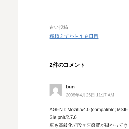
投
古い投稿
種植えてから１９日目
稿
ナ
2件のコメント
ビ
ゲ
bun
ー
2008年4月26日 11:17 AM
シ
AGENT: Mozilla/4.0 (compatible; MSIE
Sleipnir/2.7.0
ョ
車も高齢化で段々医療費が掛かってきま