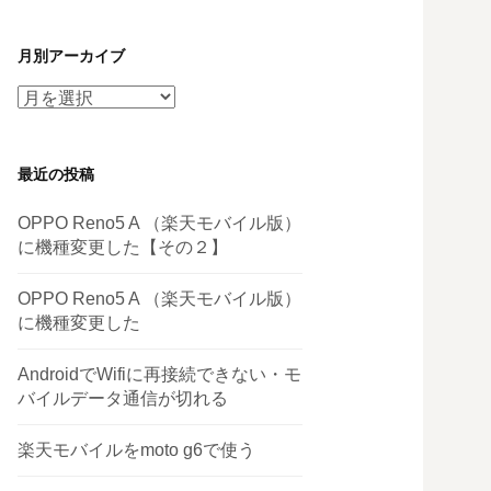
月別アーカイブ
月
別
ア
最近の投稿
ー
カ
OPPO Reno5 A （楽天モバイル版）
イ
に機種変更した【その２】
ブ
OPPO Reno5 A （楽天モバイル版）
に機種変更した
AndroidでWifiに再接続できない・モ
バイルデータ通信が切れる
楽天モバイルをmoto g6で使う