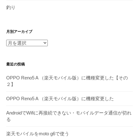
釣り
月別アーカイブ
月
別
ア
最近の投稿
ー
カ
OPPO Reno5 A （楽天モバイル版）に機種変更した【その
イ
２】
ブ
OPPO Reno5 A （楽天モバイル版）に機種変更した
AndroidでWifiに再接続できない・モバイルデータ通信が切れ
る
楽天モバイルをmoto g6で使う