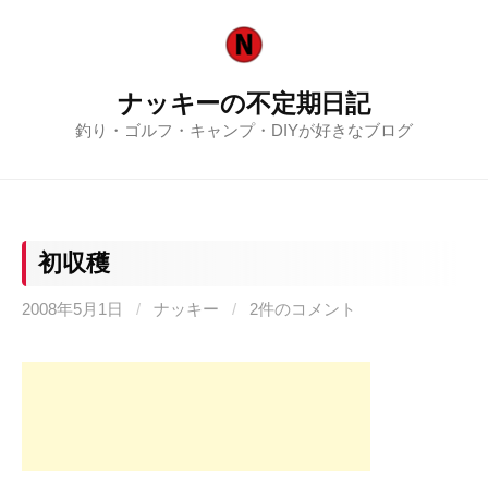
コ
ン
テ
ナッキーの不定期日記
ン
釣り・ゴルフ・キャンプ・DIYが好きなブログ
ツ
へ
ス
キ
ッ
初収穫
プ
2008年5月1日
/
ナッキー
/
2件のコメント