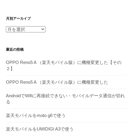
月別アーカイブ
月
別
ア
最近の投稿
ー
カ
OPPO Reno5 A （楽天モバイル版）に機種変更した【その
イ
２】
ブ
OPPO Reno5 A （楽天モバイル版）に機種変更した
AndroidでWifiに再接続できない・モバイルデータ通信が切れ
る
楽天モバイルをmoto g6で使う
楽天モバイルをUMIDIGI A3で使う