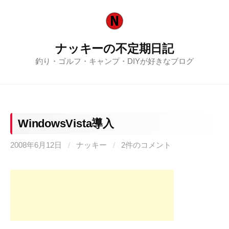
コ
ン
テ
ナッキーの不定期日記
ン
釣り・ゴルフ・キャンプ・DIYが好きなブログ
ツ
へ
ス
キ
ッ
WindowsVista導入
プ
2008年6月12日
/
ナッキー
/
2件のコメント