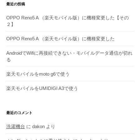
最近の投稿
ー
カ
OPPO Reno5 A （楽天モバイル版）に機種変更した【その
イ
２】
ブ
OPPO Reno5 A （楽天モバイル版）に機種変更した
AndroidでWifiに再接続できない・モバイルデータ通信が切れ
る
楽天モバイルをmoto g6で使う
楽天モバイルをUMIDIGI A3で使う
最近のコメント
洗濯機台
に
dakon
より