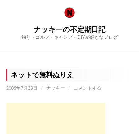
コ
ン
テ
ナッキーの不定期日記
ン
釣り・ゴルフ・キャンプ・DIYが好きなブログ
ツ
へ
ス
キ
ッ
ネットで無料ぬりえ
プ
2008年7月23日
/
ナッキー
/
コメントする