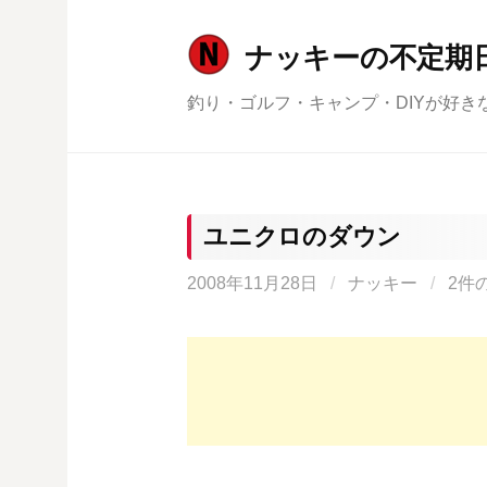
コ
ン
ナッキーの不定期
テ
釣り・ゴルフ・キャンプ・DIYが好き
ン
ツ
へ
ス
キ
ユニクロのダウン
ッ
2008年11月28日
/
ナッキー
/
2件
プ