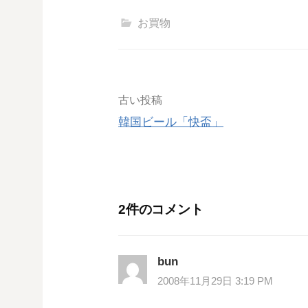
お買物
投
古い投稿
韓国ビール「快盃」
稿
ナ
ビ
2件のコメント
ゲ
ー
bun
2008年11月29日 3:19 PM
シ