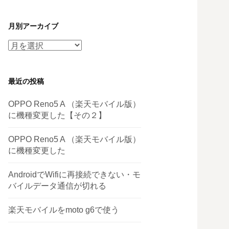
月別アーカイブ
月
別
ア
最近の投稿
ー
カ
OPPO Reno5 A （楽天モバイル版）
イ
に機種変更した【その２】
ブ
OPPO Reno5 A （楽天モバイル版）
に機種変更した
AndroidでWifiに再接続できない・モ
バイルデータ通信が切れる
楽天モバイルをmoto g6で使う