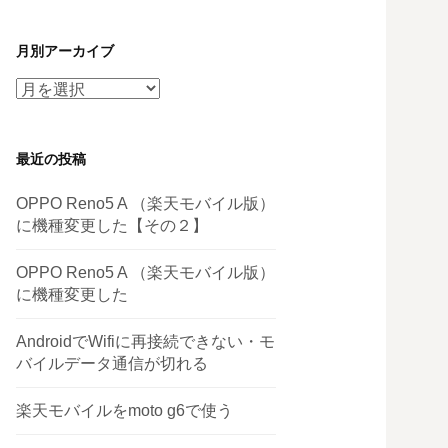
月別アーカイブ
月
別
ア
最近の投稿
ー
カ
OPPO Reno5 A （楽天モバイル版）
イ
に機種変更した【その２】
ブ
OPPO Reno5 A （楽天モバイル版）
に機種変更した
AndroidでWifiに再接続できない・モ
バイルデータ通信が切れる
楽天モバイルをmoto g6で使う