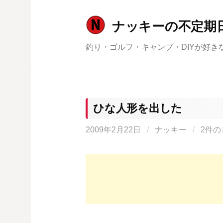
コ
ン
ナッキーの不定期
テ
釣り・ゴルフ・キャンプ・DIYが好き
ン
ツ
へ
ス
キ
ひな人形を出した
ッ
2009年2月22日
/
ナッキー
/
2件の
プ