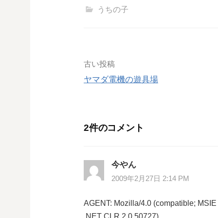
うちの子
投
古い投稿
ヤマダ電機の遊具場
稿
ナ
2件のコメント
ビ
ゲ
今やん
ー
2009年2月27日 2:14 PM
シ
AGENT: Mozilla/4.0 (compatible; MSIE
.NET CLR 2.0.50727)