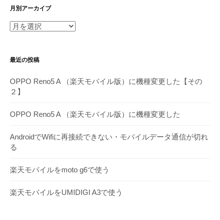
月別アーカイブ
月
別
ア
最近の投稿
ー
カ
OPPO Reno5 A （楽天モバイル版）に機種変更した【その
イ
２】
ブ
OPPO Reno5 A （楽天モバイル版）に機種変更した
AndroidでWifiに再接続できない・モバイルデータ通信が切れ
る
楽天モバイルをmoto g6で使う
楽天モバイルをUMIDIGI A3で使う