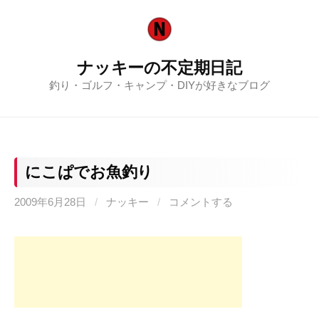
コ
ン
テ
ナッキーの不定期日記
ン
釣り・ゴルフ・キャンプ・DIYが好きなブログ
ツ
へ
ス
キ
ッ
にこぱでお魚釣り
プ
2009年6月28日
/
ナッキー
/
コメントする