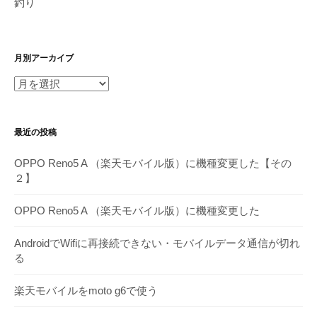
釣り
月別アーカイブ
月
別
ア
最近の投稿
ー
カ
OPPO Reno5 A （楽天モバイル版）に機種変更した【その
イ
２】
ブ
OPPO Reno5 A （楽天モバイル版）に機種変更した
AndroidでWifiに再接続できない・モバイルデータ通信が切れ
る
楽天モバイルをmoto g6で使う