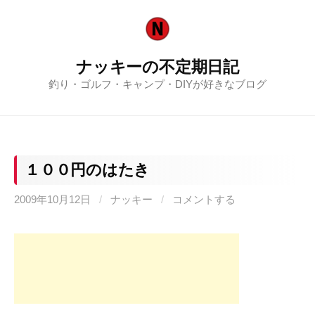
コ
ン
テ
ナッキーの不定期日記
ン
釣り・ゴルフ・キャンプ・DIYが好きなブログ
ツ
へ
ス
キ
ッ
１００円のはたき
プ
2009年10月12日
/
ナッキー
/
コメントする