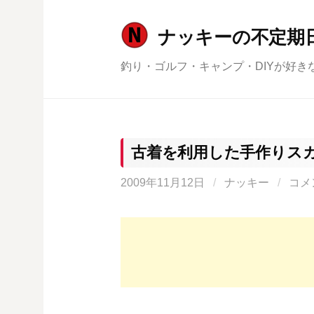
コ
ン
ナッキーの不定期
テ
釣り・ゴルフ・キャンプ・DIYが好き
ン
ツ
へ
ス
キ
古着を利用した手作りス
ッ
2009年11月12日
/
ナッキー
/
コメ
プ