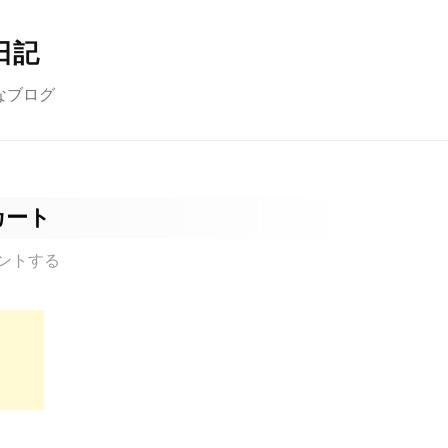
日記
なブログ
カート
ントする