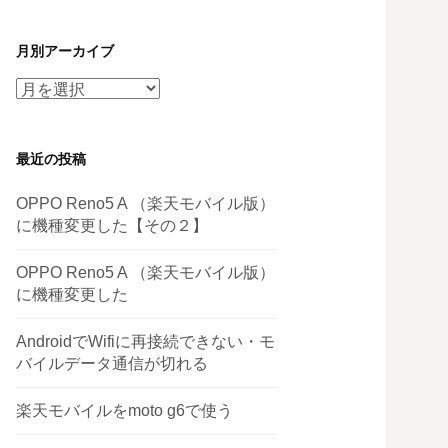
月別アーカイブ
月
別
ア
最近の投稿
ー
カ
OPPO Reno5 A （楽天モバイル版）
イ
に機種変更した【その２】
ブ
OPPO Reno5 A （楽天モバイル版）
に機種変更した
AndroidでWifiに再接続できない・モ
バイルデータ通信が切れる
楽天モバイルをmoto g6で使う