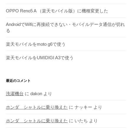
ブ
OPPO Reno5 A （楽天モバイル版）に機種変更した
AndroidでWifiに再接続できない・モバイルデータ通信が切れ
る
楽天モバイルをmoto g6で使う
楽天モバイルをUMIDIGI A3で使う
最近のコメント
洗濯機台
に
dakon
より
ホンダ シャトルに乗り換えた
に
ナッキー
より
ホンダ シャトルに乗り換えた
に
いたち
より