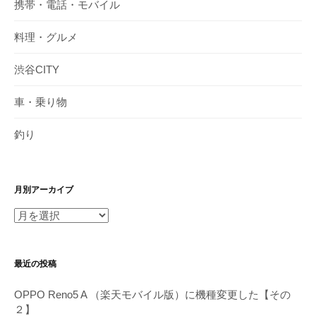
携帯・電話・モバイル
料理・グルメ
渋谷CITY
車・乗り物
釣り
月別アーカイブ
月
別
ア
最近の投稿
ー
カ
OPPO Reno5 A （楽天モバイル版）に機種変更した【その
イ
２】