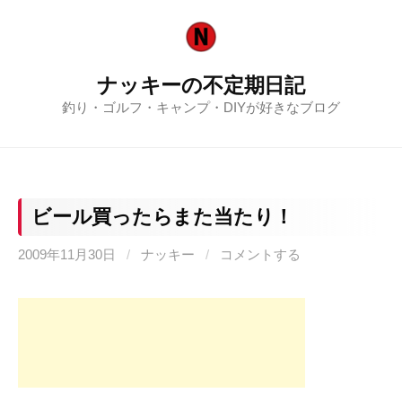
コ
ン
テ
ナッキーの不定期日記
ン
釣り・ゴルフ・キャンプ・DIYが好きなブログ
ツ
へ
ス
キ
ッ
ビール買ったらまた当たり！
プ
2009年11月30日
/
ナッキー
/
コメントする