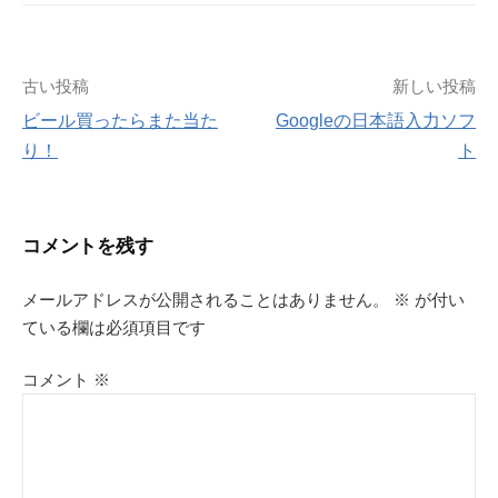
投
古い投稿
新しい投稿
ビール買ったらまた当た
Googleの日本語入力ソフ
稿
り！
ト
ナ
ビ
コメントを残す
ゲ
メールアドレスが公開されることはありません。
※
が付い
ている欄は必須項目です
ー
シ
コメント
※
ョ
ン