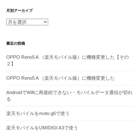
月別アーカイブ
月
別
ア
最近の投稿
ー
カ
OPPO Reno5 A （楽天モバイル版）に機種変更した【その
イ
２】
ブ
OPPO Reno5 A （楽天モバイル版）に機種変更した
AndroidでWifiに再接続できない・モバイルデータ通信が切れ
る
楽天モバイルをmoto g6で使う
楽天モバイルをUMIDIGI A3で使う