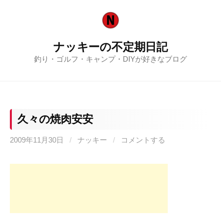
コ
ン
テ
ナッキーの不定期日記
ン
釣り・ゴルフ・キャンプ・DIYが好きなブログ
ツ
へ
ス
キ
ッ
久々の焼肉安安
プ
2009年11月30日
/
ナッキー
/
コメントする