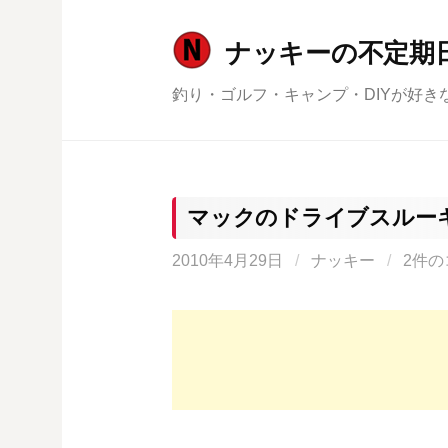
コ
ン
ナッキーの不定期
テ
釣り・ゴルフ・キャンプ・DIYが好き
ン
ツ
へ
ス
キ
マックのドライブスルー
ッ
2010年4月29日
/
ナッキー
/
2件の
プ