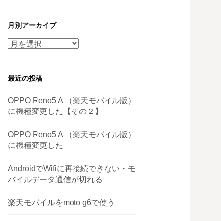
月別アーカイブ
月
別
ア
最近の投稿
ー
カ
OPPO Reno5 A （楽天モバイル版）
イ
に機種変更した【その２】
ブ
OPPO Reno5 A （楽天モバイル版）
に機種変更した
AndroidでWifiに再接続できない・モ
バイルデータ通信が切れる
楽天モバイルをmoto g6で使う