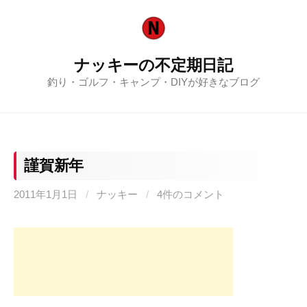
コ
ン
テ
ナッキーの不定期日記
ン
釣り・ゴルフ・キャンプ・DIYが好きなブログ
ツ
へ
ス
キ
ッ
謹賀新年
プ
2011年1月1日
/
ナッキー
/
4件のコメント