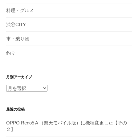
料理・グルメ
渋谷CITY
車・乗り物
釣り
月別アーカイブ
月
別
ア
最近の投稿
ー
カ
OPPO Reno5 A （楽天モバイル版）に機種変更した【その
イ
２】
ブ