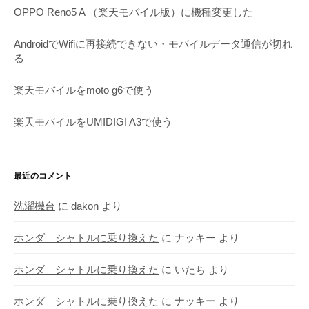
OPPO Reno5 A （楽天モバイル版）に機種変更した
AndroidでWifiに再接続できない・モバイルデータ通信が切れ
る
楽天モバイルをmoto g6で使う
楽天モバイルをUMIDIGI A3で使う
最近のコメント
洗濯機台
に
dakon
より
ホンダ シャトルに乗り換えた
に
ナッキー
より
ホンダ シャトルに乗り換えた
に
いたち
より
ホンダ シャトルに乗り換えた
に
ナッキー
より