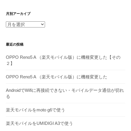
月別アーカイブ
月
別
ア
最近の投稿
ー
カ
OPPO Reno5 A （楽天モバイル版）に機種変更した【その
イ
２】
ブ
OPPO Reno5 A （楽天モバイル版）に機種変更した
AndroidでWifiに再接続できない・モバイルデータ通信が切れ
る
楽天モバイルをmoto g6で使う
楽天モバイルをUMIDIGI A3で使う