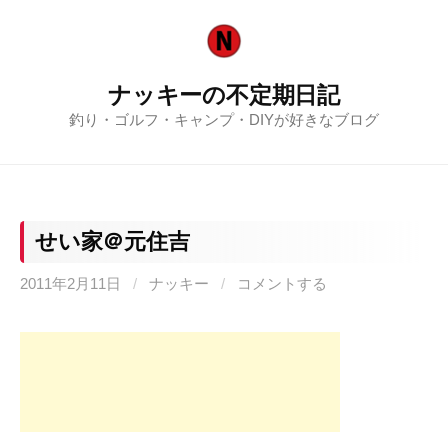
コ
ン
テ
ナッキーの不定期日記
ン
釣り・ゴルフ・キャンプ・DIYが好きなブログ
ツ
へ
ス
キ
ッ
せい家＠元住吉
プ
2011年2月11日
/
ナッキー
/
コメントする