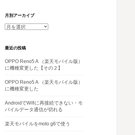
月別アーカイブ
月
別
ア
最近の投稿
ー
カ
OPPO Reno5 A （楽天モバイル版）
イ
に機種変更した【その２】
ブ
OPPO Reno5 A （楽天モバイル版）
に機種変更した
AndroidでWifiに再接続できない・モ
バイルデータ通信が切れる
楽天モバイルをmoto g6で使う