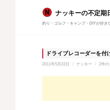
コ
ン
ナッキーの不定期
テ
釣り・ゴルフ・キャンプ・DIYが好き
ン
ツ
へ
ス
キ
ドライブレコーダーを付
ッ
2011年5月22日
/
ナッキー
/
2件の
プ