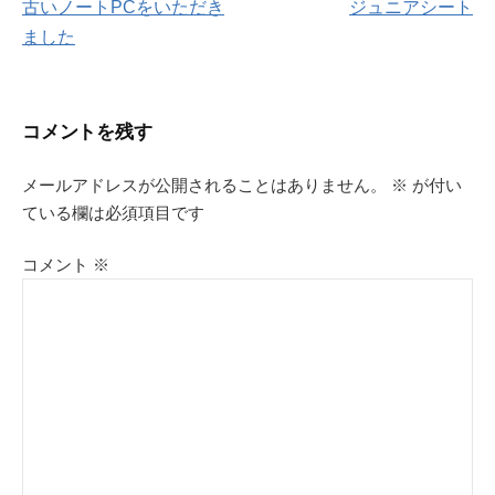
古いノートPCをいただき
ジュニアシート
稿
ました
ナ
ビ
コメントを残す
ゲ
メールアドレスが公開されることはありません。
※
が付い
ている欄は必須項目です
ー
シ
コメント
※
ョ
ン