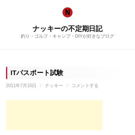
コ
ン
テ
ナッキーの不定期日記
ン
釣り・ゴルフ・キャンプ・DIYが好きなブログ
ツ
へ
ス
キ
ッ
ITパスポート試験
プ
2011年7月10日
/
ナッキー
/
コメントする