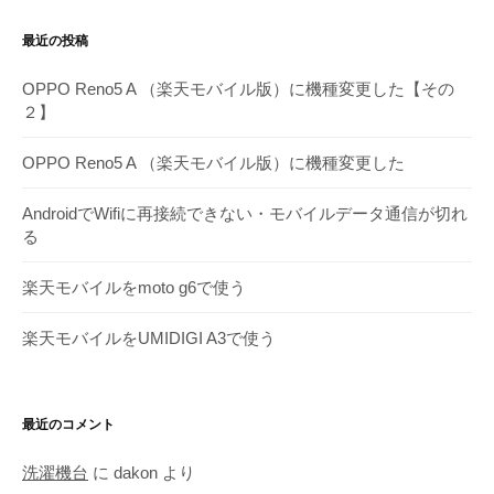
ア
最近の投稿
ー
カ
OPPO Reno5 A （楽天モバイル版）に機種変更した【その
イ
２】
ブ
OPPO Reno5 A （楽天モバイル版）に機種変更した
AndroidでWifiに再接続できない・モバイルデータ通信が切れ
る
楽天モバイルをmoto g6で使う
楽天モバイルをUMIDIGI A3で使う
最近のコメント
洗濯機台
に
dakon
より