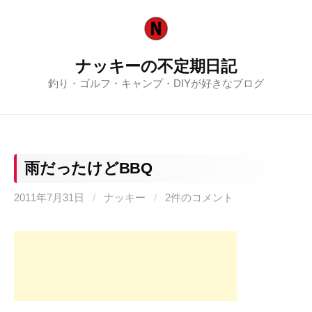
コ
ン
テ
ナッキーの不定期日記
ン
釣り・ゴルフ・キャンプ・DIYが好きなブログ
ツ
へ
ス
キ
ッ
雨だったけどBBQ
プ
2011年7月31日
/
ナッキー
/
2件のコメント