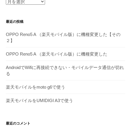
月
別
ア
最近の投稿
ー
カ
OPPO Reno5 A （楽天モバイル版）に機種変更した【その
イ
２】
ブ
OPPO Reno5 A （楽天モバイル版）に機種変更した
AndroidでWifiに再接続できない・モバイルデータ通信が切れ
る
楽天モバイルをmoto g6で使う
楽天モバイルをUMIDIGI A3で使う
最近のコメント