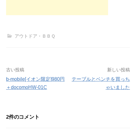
アウトドア・ＢＢＱ
投
古い投稿
新しい投稿
b-mobile[イオン限定]980円
テーブルとベンチを買っち
稿
＋docomoHW-01C
ゃいました
ナ
ビ
2件のコメント
ゲ