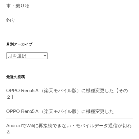
車・乗り物
釣り
月別アーカイブ
月
別
ア
最近の投稿
ー
カ
OPPO Reno5 A （楽天モバイル版）に機種変更した【その
イ
２】
ブ
OPPO Reno5 A （楽天モバイル版）に機種変更した
AndroidでWifiに再接続できない・モバイルデータ通信が切れ
る