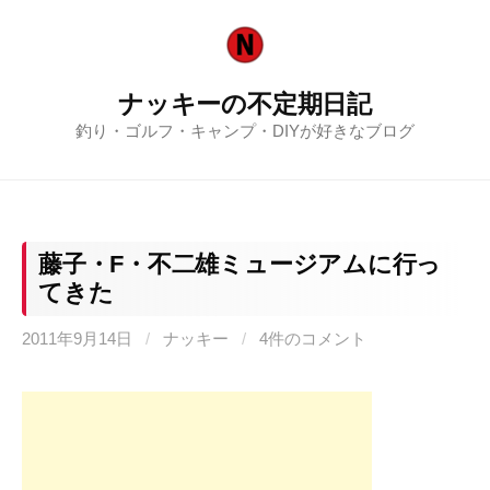
コ
ン
テ
ナッキーの不定期日記
ン
釣り・ゴルフ・キャンプ・DIYが好きなブログ
ツ
へ
ス
キ
ッ
藤子・F・不二雄ミュージアムに行っ
プ
てきた
2011年9月14日
/
ナッキー
/
4件のコメント