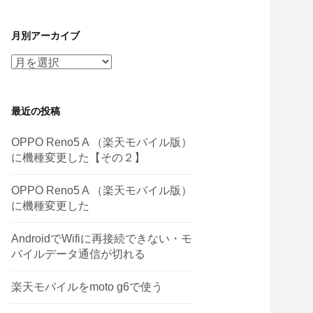
月別アーカイブ
月
別
ア
最近の投稿
ー
カ
OPPO Reno5 A （楽天モバイル版）
イ
に機種変更した【その２】
ブ
OPPO Reno5 A （楽天モバイル版）
に機種変更した
AndroidでWifiに再接続できない・モ
バイルデータ通信が切れる
楽天モバイルをmoto g6で使う