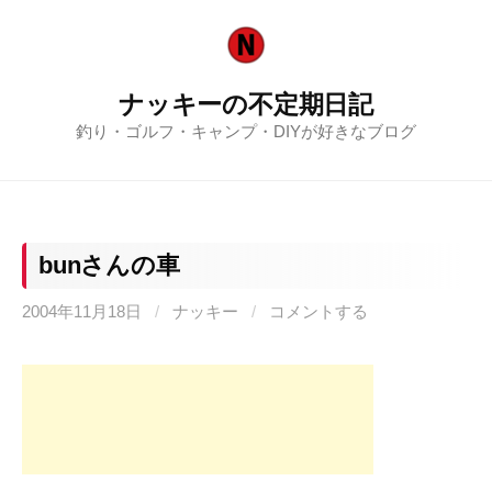
コ
ン
テ
ナッキーの不定期日記
ン
釣り・ゴルフ・キャンプ・DIYが好きなブログ
ツ
へ
ス
キ
ッ
bunさんの車
プ
2004年11月18日
/
ナッキー
/
コメントする