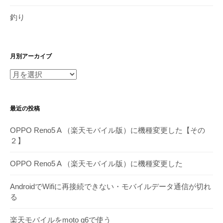
釣り
月別アーカイブ
月
別
ア
最近の投稿
ー
カ
OPPO Reno5 A （楽天モバイル版）に機種変更した【その
イ
２】
ブ
OPPO Reno5 A （楽天モバイル版）に機種変更した
AndroidでWifiに再接続できない・モバイルデータ通信が切れ
る
楽天モバイルをmoto g6で使う