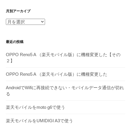
月別アーカイブ
月
別
ア
最近の投稿
ー
カ
OPPO Reno5 A （楽天モバイル版）に機種変更した【その
イ
２】
ブ
OPPO Reno5 A （楽天モバイル版）に機種変更した
AndroidでWifiに再接続できない・モバイルデータ通信が切れ
る
楽天モバイルをmoto g6で使う
楽天モバイルをUMIDIGI A3で使う