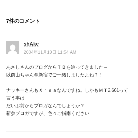
ナ
7件のコメント
ビ
ゲ
shAke
ー
2004年11月19日 11:54 AM
シ
あさしさんのブログからＴＢを辿ってきました～
以前山ちゃん＠新宿でご一緒しましたよね？！
ョ
ン
ナッキーさんもＸｒｅａなんですね。しかもＭＴ2.661って
言う事は
だいぶ前からブロガなんでしょうか？
新参ブロガですが、色々ご指南ください