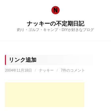
コ
ン
テ
ナッキーの不定期日記
ン
釣り・ゴルフ・キャンプ・DIYが好きなブログ
ツ
へ
ス
キ
ッ
リンク追加
プ
2004年11月18日
/
ナッキー
/
7件のコメント