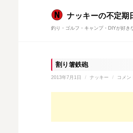
コ
ン
ナッキーの不定期
テ
釣り・ゴルフ・キャンプ・DIYが好き
ン
ツ
へ
ス
キ
割り箸鉄砲
ッ
2013年7月1日
/
ナッキー
/
コメン
プ