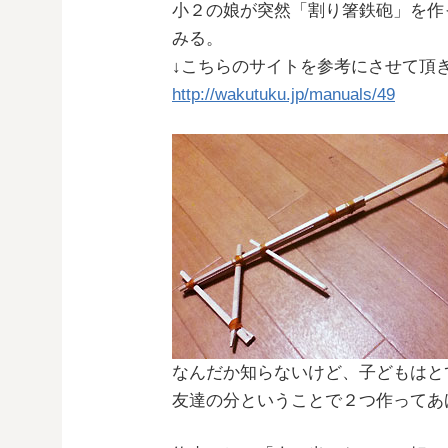
小２の娘が突然「割り箸鉄砲」を作
みる。
↓こちらのサイトを参考にさせて頂
http://wakutuku.jp/manuals/49
なんだか知らないけど、子どもはと
友達の分ということで２つ作ってあ