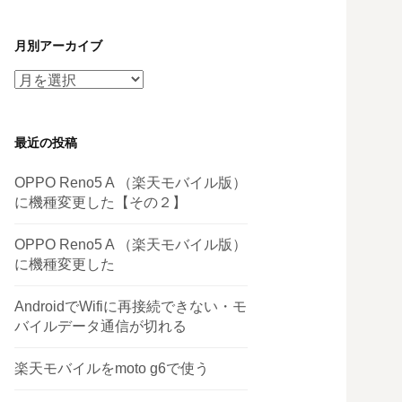
月別アーカイブ
月
別
ア
最近の投稿
ー
カ
OPPO Reno5 A （楽天モバイル版）
イ
に機種変更した【その２】
ブ
OPPO Reno5 A （楽天モバイル版）
に機種変更した
AndroidでWifiに再接続できない・モ
バイルデータ通信が切れる
楽天モバイルをmoto g6で使う