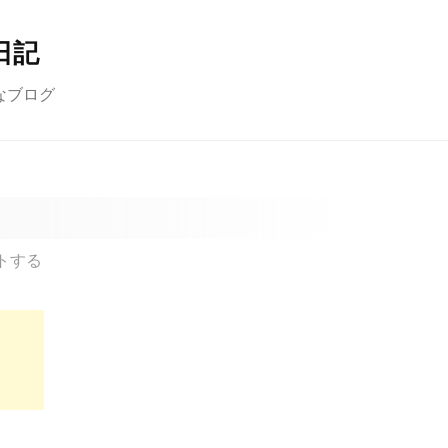
日記
なブログ
トする