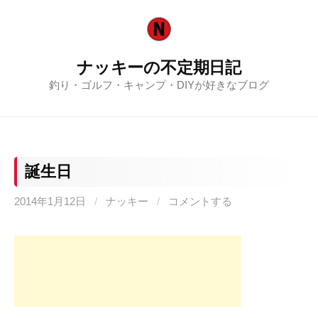
コ
ン
テ
ナッキーの不定期日記
ン
釣り・ゴルフ・キャンプ・DIYが好きなブログ
ツ
へ
ス
キ
ッ
誕生日
プ
2014年1月12日
/
ナッキー
/
コメントする