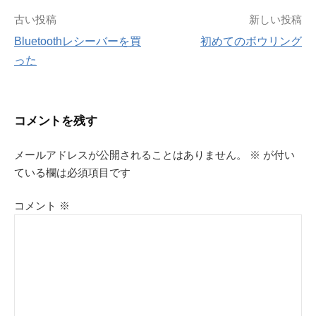
投
古い投稿
新しい投稿
Bluetoothレシーバーを買
初めてのボウリング
稿
った
ナ
ビ
コメントを残す
ゲ
メールアドレスが公開されることはありません。
※
が付い
ている欄は必須項目です
ー
シ
コメント
※
ョ
ン