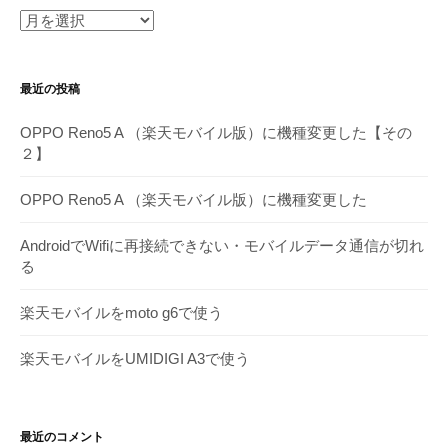
月
別
ア
最近の投稿
ー
カ
OPPO Reno5 A （楽天モバイル版）に機種変更した【その
イ
２】
ブ
OPPO Reno5 A （楽天モバイル版）に機種変更した
AndroidでWifiに再接続できない・モバイルデータ通信が切れ
る
楽天モバイルをmoto g6で使う
楽天モバイルをUMIDIGI A3で使う
最近のコメント