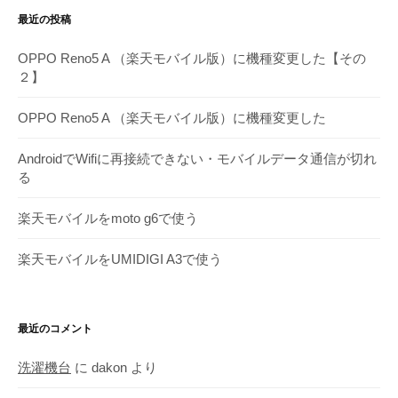
ア
最近の投稿
ー
カ
OPPO Reno5 A （楽天モバイル版）に機種変更した【その
イ
２】
ブ
OPPO Reno5 A （楽天モバイル版）に機種変更した
AndroidでWifiに再接続できない・モバイルデータ通信が切れ
る
楽天モバイルをmoto g6で使う
楽天モバイルをUMIDIGI A3で使う
最近のコメント
洗濯機台
に
dakon
より