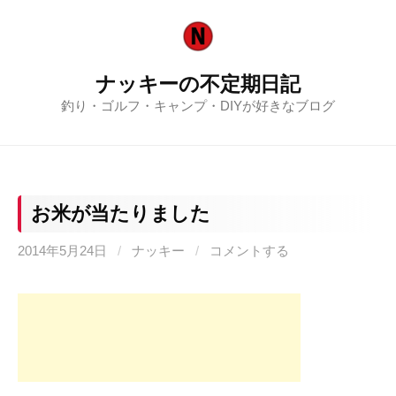
コ
ン
テ
ナッキーの不定期日記
ン
釣り・ゴルフ・キャンプ・DIYが好きなブログ
ツ
へ
ス
キ
ッ
お米が当たりました
プ
2014年5月24日
/
ナッキー
/
コメントする