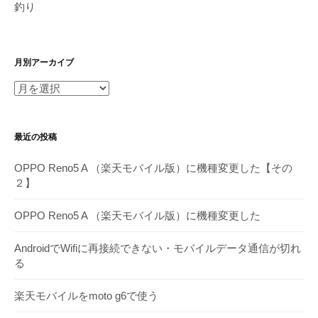
釣り
月別アーカイブ
月
別
ア
最近の投稿
ー
カ
OPPO Reno5 A （楽天モバイル版）に機種変更した【その
イ
２】
ブ
OPPO Reno5 A （楽天モバイル版）に機種変更した
AndroidでWifiに再接続できない・モバイルデータ通信が切れ
る
楽天モバイルをmoto g6で使う