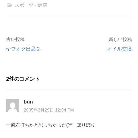
スポーツ・健康
投
古い投稿
新しい投稿
ヤフオク出品２
オイル交換
稿
ナ
2件のコメント
ビ
ゲ
bun
ー
2005年3月29日 12:54 PM
シ
一瞬左打ちかと思っちゃった(^^ゞぽりぽり
ョ