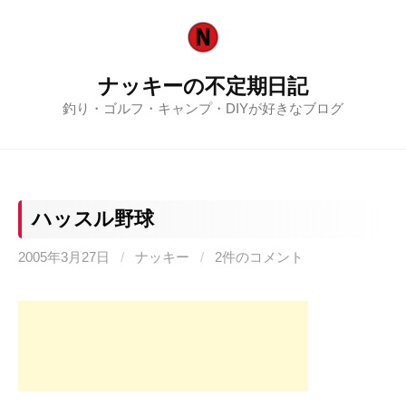
コ
ン
テ
ナッキーの不定期日記
ン
釣り・ゴルフ・キャンプ・DIYが好きなブログ
ツ
へ
ス
キ
ッ
ハッスル野球
プ
2005年3月27日
/
ナッキー
/
2件のコメント