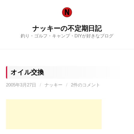
コ
ン
テ
ナッキーの不定期日記
ン
釣り・ゴルフ・キャンプ・DIYが好きなブログ
ツ
へ
ス
キ
ッ
オイル交換
プ
2005年3月27日
/
ナッキー
/
2件のコメント