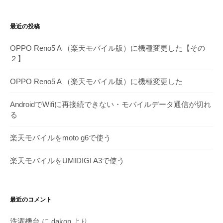
別
ア
最近の投稿
ー
カ
OPPO Reno5 A （楽天モバイル版）に機種変更した【その
イ
２】
ブ
OPPO Reno5 A （楽天モバイル版）に機種変更した
AndroidでWifiに再接続できない・モバイルデータ通信が切れ
る
楽天モバイルをmoto g6で使う
楽天モバイルをUMIDIGI A3で使う
最近のコメント
洗濯機台
に
dakon
より