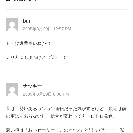
ビ
ゲ
bun
ー
2005年3月29日 12:57 PM
シ
ＦＦは燃費良いね(^-^)
ョ
走り方にもよるけど（笑） (^^ゞ
ン
ナッキー
2005年3月29日 8:08 PM
昔は、勢いあるガンガン運転だった気がするけど、最近は前
の車はあおらないし、信号が変わってもトロトロ発進。
若い頃は「おっせーなー！このオ○ジ」と思ってた・・・私