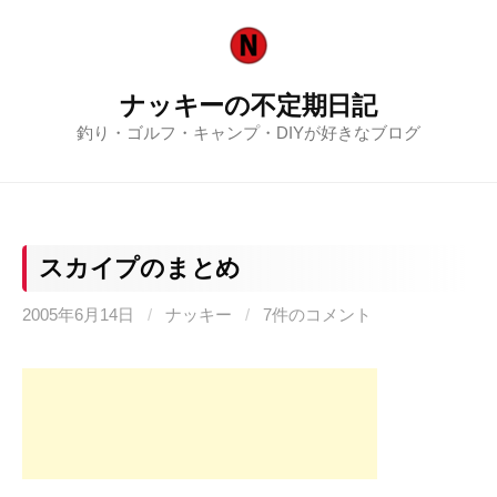
コ
ン
テ
ナッキーの不定期日記
ン
釣り・ゴルフ・キャンプ・DIYが好きなブログ
ツ
へ
ス
キ
ッ
スカイプのまとめ
プ
2005年6月14日
/
ナッキー
/
7件のコメント