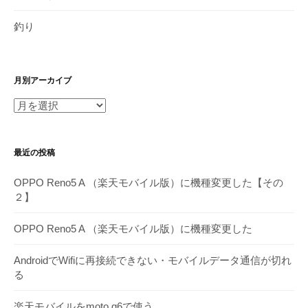
釣り
月別アーカイブ
月
別
ア
最近の投稿
ー
カ
OPPO Reno5 A （楽天モバイル版）に機種変更した【その
イ
２】
ブ
OPPO Reno5 A （楽天モバイル版）に機種変更した
AndroidでWifiに再接続できない・モバイルデータ通信が切れ
る
楽天モバイルをmoto g6で使う