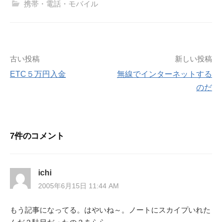
携帯・電話・モバイル
投
古い投稿
新しい投稿
ETC５万円入金
無線でインターネットする
稿
のだ
ナ
ビ
7件のコメント
ゲ
ー
ichi
2005年6月15日 11:44 AM
シ
もう記事になってる。はやいね～。ノートにスカイプいれた
ョ