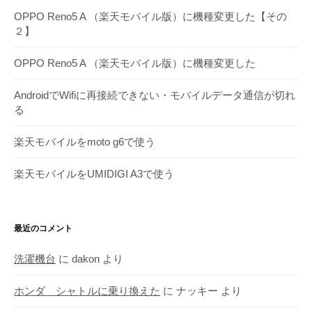
カ
OPPO Reno5 A （楽天モバイル版）に機種変更した【その
イ
２】
ブ
OPPO Reno5 A （楽天モバイル版）に機種変更した
AndroidでWifiに再接続できない・モバイルデータ通信が切れ
る
楽天モバイルをmoto g6で使う
楽天モバイルをUMIDIGI A3で使う
最近のコメント
洗濯機台
に
dakon
より
ホンダ シャトルに乗り換えた
に
ナッキー
より