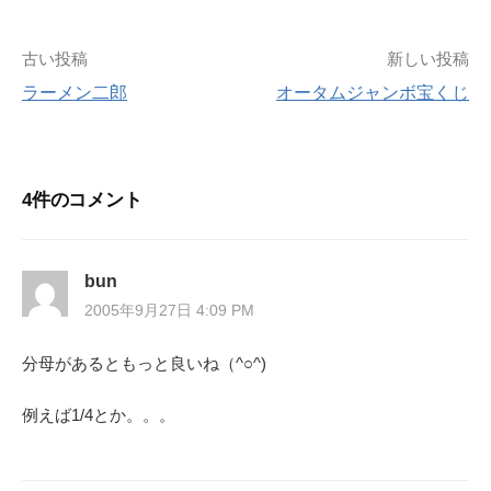
投
古い投稿
新しい投稿
ラーメン二郎
オータムジャンボ宝くじ
稿
ナ
4件のコメント
ビ
ゲ
bun
ー
2005年9月27日 4:09 PM
シ
分母があるともっと良いね（^○^)
ョ
例えば1/4とか。。。
ン