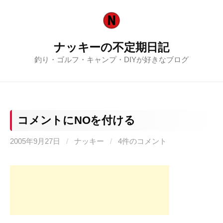
コ
ン
テ
ナッキーの不定期日記
ン
釣り・ゴルフ・キャンプ・DIYが好きなブログ
ツ
へ
ス
キ
ッ
コメントにNOを付ける
プ
2005年9月27日
/
ナッキー
/
4件のコメント