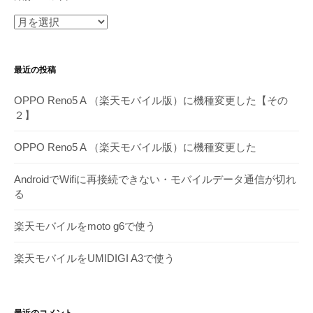
月
別
ア
最近の投稿
ー
カ
OPPO Reno5 A （楽天モバイル版）に機種変更した【その
イ
２】
ブ
OPPO Reno5 A （楽天モバイル版）に機種変更した
AndroidでWifiに再接続できない・モバイルデータ通信が切れ
る
楽天モバイルをmoto g6で使う
楽天モバイルをUMIDIGI A3で使う