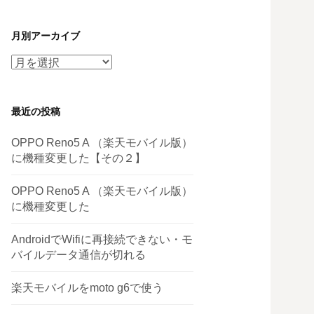
月別アーカイブ
月
別
ア
最近の投稿
ー
カ
OPPO Reno5 A （楽天モバイル版）
イ
に機種変更した【その２】
ブ
OPPO Reno5 A （楽天モバイル版）
に機種変更した
AndroidでWifiに再接続できない・モ
バイルデータ通信が切れる
楽天モバイルをmoto g6で使う