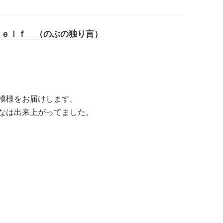
ｓｅｌｆ （のぶの独り言）
模様をお届けします。
なは出来上がってました。