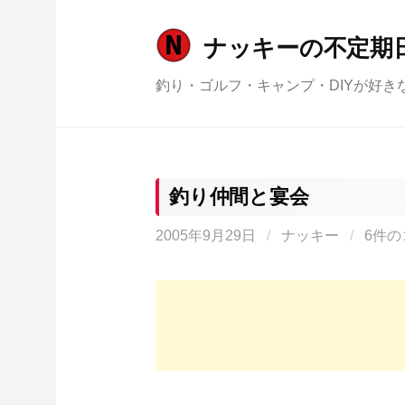
コ
ン
ナッキーの不定期
テ
釣り・ゴルフ・キャンプ・DIYが好き
ン
ツ
へ
ス
キ
釣り仲間と宴会
ッ
2005年9月29日
/
ナッキー
/
6件の
プ